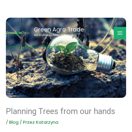
Przejdź
Green Agro Trade
do
Eko brykiet torfowy | tani opał
treści
Strona główna
Blog
Planning Trees from our hands
Planning Trees from our hands
/
Blog
/ Przez
Katarzyna