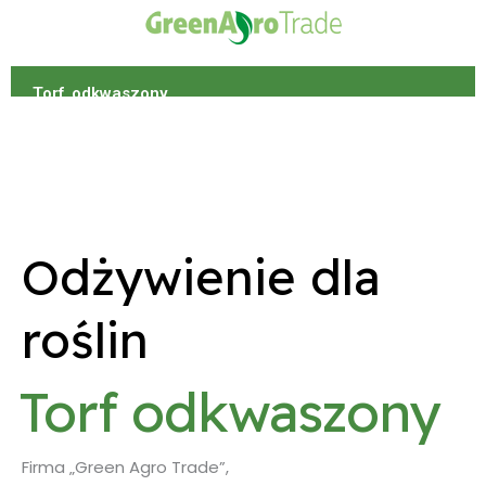
Przejdź
do
treści
Torf odkwaszony
Odżywienie dla
roślin
Torf odkwaszony
Firma „Green Agro Trade”,