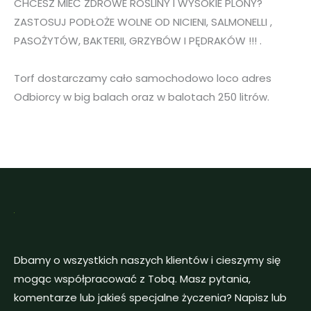
CHCESZ MIEĆ ZDROWE ROŚLINY I WYSOKIE PLONY?
ZASTOSUJ PODŁOŻE WOLNE OD NICIENI, SALMONELLI ,
PASOŻYTÓW, BAKTERII, GRZYBÓW I PĘDRAKÓW !!! .
Torf dostarczamy cało samochodowo loco adres
Odbiorcy w big balach oraz w balotach 250 litrów.
Dbamy o wszystkich naszych klientów i cieszymy się
mogąc współpracować z Tobą. Masz pytania,
komentarze lub jakieś specjalne życzenia? Napisz lub